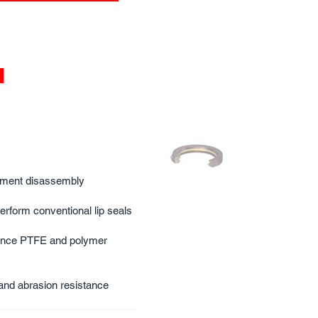
ipment disassembly
rform conventional lip seals
mance PTFE and polymer
nd abrasion resistance ​​