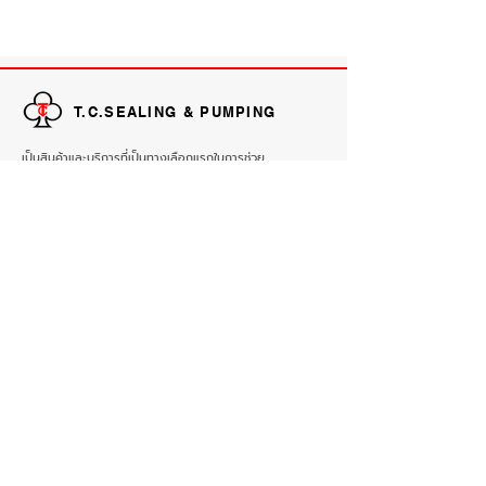
T.C.SEALING & PUMPING
เป็นสินค้าและบริการที่เป็นทางเลือกแรกในการช่วย
ปรับปรุง Reliability, Productivity และ
Performance ให้กับลูกค้า.
EXPLORE
HOME
PRODUCTS
ABOUT
REFERENCE
CONTACT
CONTACT INFORMATION
Email :
sales@tc.co.th